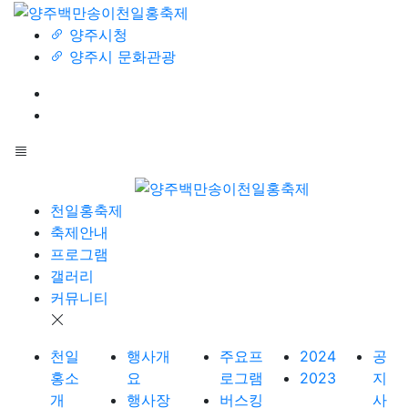
양주시청
양주시 문화관광
천일홍축제
축제안내
프로그램
갤러리
커뮤니티
천일
행사개
주요프
2024
공
홍소
요
로그램
2023
지
개
행사장
버스킹
사