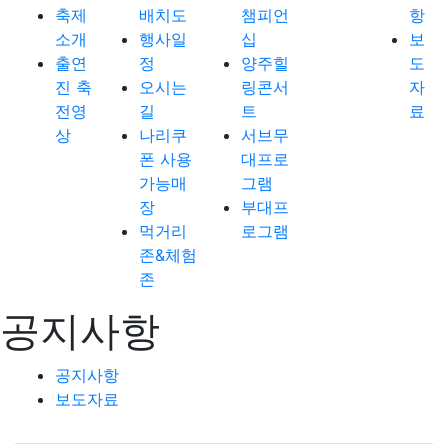
축제
배치도
챔피언
항
소개
행사일
십
보
출연
정
양주힐
도
진 축
오시는
링콘서
자
전영
길
트
료
상
나리쿠
서브무
폰 사용
대프로
가능매
그램
장
부대프
먹거리
로그램
존&체험
존
공지사항
공지사항
보도자료